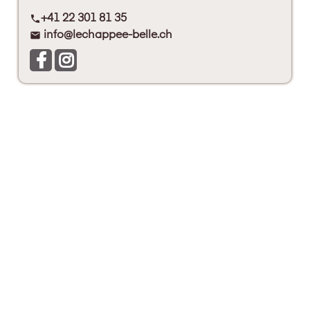
phone
+41 22 301 81 35
email
info@lechappee-belle.ch